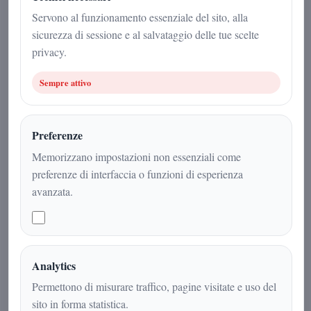
Redazione
|
Servono al funzionamento essenziale del sito, alla
1 febbraio 2026
sicurezza di sessione e al salvataggio delle tue scelte
privacy.
Attualità
|
2
min
|
Sempre attivo
Preferenze
Memorizzano impostazioni non essenziali come
preferenze di interfaccia o funzioni di esperienza
avanzata.
Analytics
**Negli ultimi anni, il tema della
Permettono di misurare traffico, pagine visitate e uso del
diplomazia civile e del dialogo
sito in forma statistica.