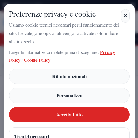
Giovedì 6 Agosto 2026
Preferenze privacy e cookie
Stampa
Campania
Usiamo cookie tecnici necessari per il funzionamento del
sito. Le categorie opzionali vengono attivate solo in base
turo Nazionale a Caserta: l'uomo che sta costruendo il radicamento del movimento 
alla tua scelta.
Leggi le informative complete prima di scegliere:
Privacy
Home
Articoli
Policy
/
Cookie Policy
Diplomazia civile, dialogo interreligioso e sport: il ruolo delle iniziative
dal basso nei processi di pace
Rifiuta opzionali
Diplomazia civile, dialogo
Personalizza
interreligioso e sport: il ruolo delle
iniziative dal basso nei processi di
Accetta tutto
pace
Tecnici necessari