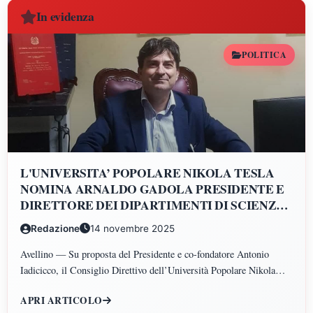
In evidenza
POLITICA
L'UNIVERSITA’ POPOLARE NIKOLA TESLA
NOMINA ARNALDO GADOLA PRESIDENTE E
DIRETTORE DEI DIPARTIMENTI DI SCIENZE
GIURIDICHE, ECONOMICHE, SCIENZE
Redazione
14 novembre 2025
POLITICHE, PSICOLOGIA, SCIENZE UMANE,
FILOSOFIA E PEDAGOGIA
Avellino — Su proposta del Presidente e co-fondatore Antonio
Iadicicco, il Consiglio Direttivo dell’Università Popolare Nikola
Tesla ha istituito il Polo di Scienze Umane e Sociali, articolato nei
APRI ARTICOLO
Dipartimenti di Scienze Giuridiche ed Economiche, Scienze