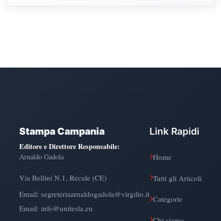
Politiche, Psicologia, Scienze Umane, Filosofia e Pedagogia.
Stampa Campania
Link Rapidi
Editore e Direttore Responsabile
:
Arnaldo Gadola
Home
Via Bellini N.1, Recale (CE)
Tutti gli Articoli
Email:
segreteriaarnaldogadola@virgilio.it
Categorie
Email: info@unitesla.eu
Chi siamo