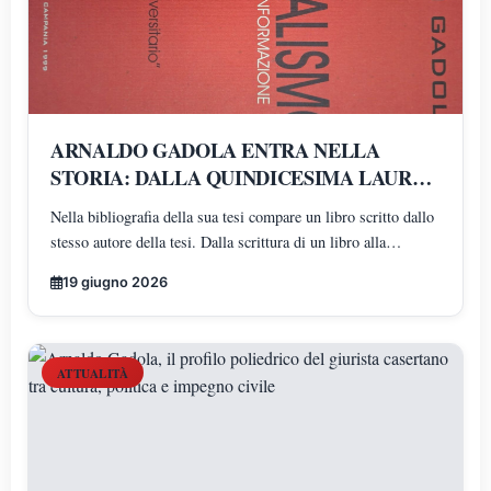
ARNALDO GADOLA ENTRA NELLA
STORIA: DALLA QUINDICESIMA LAUREA
AD UN SUO LIBRO NELLA BIBLIOGRAFIA
Nella bibliografia della sua tesi compare un libro scritto dallo
DELL'ULTIMA TESI
stesso autore della tesi. Dalla scrittura di un libro alla
citazione nella propria tesi universitaria: un percorso
19 giugno 2026
straordinario che unisce conoscenza, esperienza e
determinazione
ATTUALITÀ