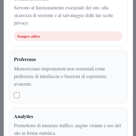
27 novembre 2025
Servono al funzionamento essenziale del sito, alla
sicurezza di sessione e al salvataggio delle tue scelte
Cultura
|
3
min
|
privacy.
Sempre attivo
Preferenze
Memorizzano impostazioni non essenziali come
preferenze di interfaccia o funzioni di esperienza
avanzata.
L’evoluzione delle telecomunicazioni è
Analytics
una delle storie tecnologiche più
Permettono di misurare traffico, pagine visitate e uso del
affascinanti del XX e XXI secolo. Dai
sito in forma statistica.