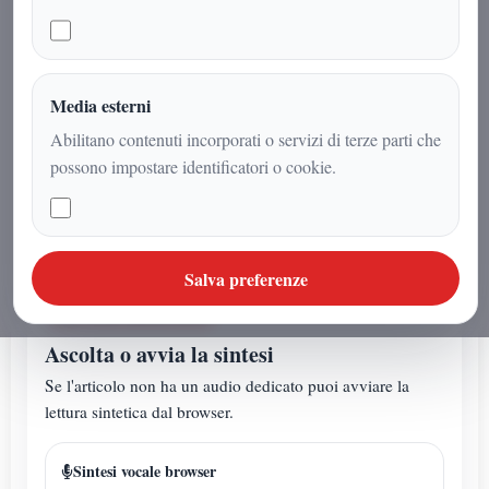
primi esperimenti basati sul codice
Morse fino ai moderni sistemi digitali
capaci di trasmettere enormi quantità
di dati in modo rapido e preciso, la
Media esterni
comunicazione radio ha subito
Abilitano contenuti incorporati o servizi di terze parti che
trasformazioni profonde che hanno
possono impostare identificatori o cookie.
cambiato il mondo.
Salva preferenze
AUDIO ARTICOLO
Ascolta o avvia la sintesi
Se l'articolo non ha un audio dedicato puoi avviare la
lettura sintetica dal browser.
Sintesi vocale browser