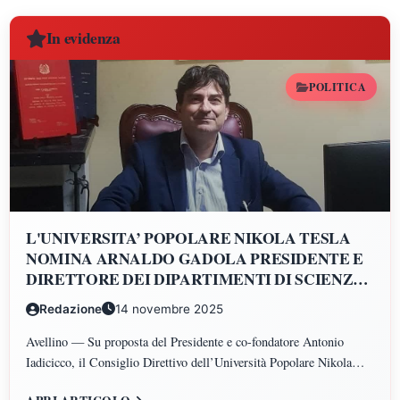
In evidenza
POLITICA
L'UNIVERSITA’ POPOLARE NIKOLA TESLA
NOMINA ARNALDO GADOLA PRESIDENTE E
DIRETTORE DEI DIPARTIMENTI DI SCIENZE
GIURIDICHE, ECONOMICHE, SCIENZE
Redazione
14 novembre 2025
POLITICHE, PSICOLOGIA, SCIENZE UMANE,
FILOSOFIA E PEDAGOGIA
Avellino — Su proposta del Presidente e co-fondatore Antonio
Iadicicco, il Consiglio Direttivo dell’Università Popolare Nikola
Tesla ha istituito il Polo di Scienze Umane e Sociali, articolato nei