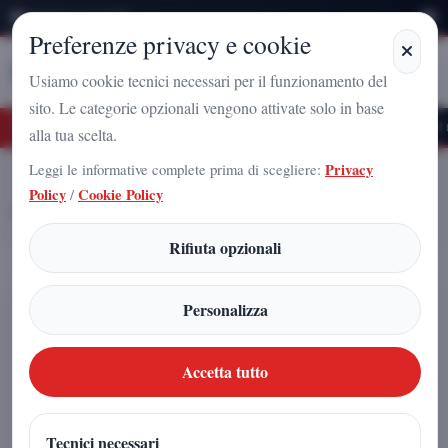
Sabato 8 Agosto 2026
Preferenze privacy e cookie
Stampa
Campania
Usiamo cookie tecnici necessari per il funzionamento del
sito. Le categorie opzionali vengono attivate solo in base
ro Nazionale a Caserta: l'uomo che sta costruendo il radicamento del movimento s
alla tua scelta.
Leggi le informative complete prima di scegliere:
Privacy
Home
Articoli
Policy
/
Cookie Policy
Dai segnali analogici ai modi digitali: l’evoluzione delle comunicazioni
radio
Rifiuta opzionali
Dai segnali analogici ai modi digitali:
Personalizza
l’evoluzione delle comunicazioni
radio
Accetta tutto
Carmine Silvestri
|
Tecnici necessari