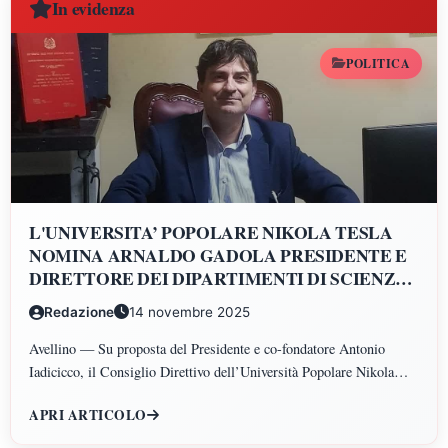
In evidenza
POLITICA
L'UNIVERSITA’ POPOLARE NIKOLA TESLA
NOMINA ARNALDO GADOLA PRESIDENTE E
DIRETTORE DEI DIPARTIMENTI DI SCIENZE
GIURIDICHE, ECONOMICHE, SCIENZE
Redazione
14 novembre 2025
POLITICHE, PSICOLOGIA, SCIENZE UMANE,
FILOSOFIA E PEDAGOGIA
Avellino — Su proposta del Presidente e co-fondatore Antonio
Iadicicco, il Consiglio Direttivo dell’Università Popolare Nikola
Tesla ha istituito il Polo di Scienze Umane e Sociali, articolato nei
APRI ARTICOLO
Dipartimenti di Scienze Giuridiche ed Economiche, Scienze
Politiche, Psicologia, Scienze Umane, Filosofia e Pedagogia.