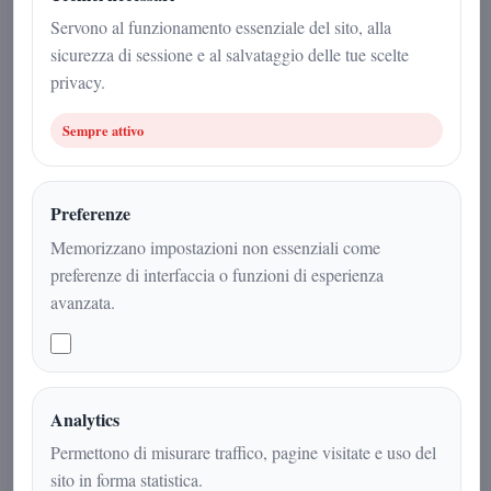
Attualità
|
2
min
|
Servono al funzionamento essenziale del sito, alla
sicurezza di sessione e al salvataggio delle tue scelte
privacy.
Sempre attivo
Preferenze
Memorizzano impostazioni non essenziali come
preferenze di interfaccia o funzioni di esperienza
avanzata.
Il consenso elettorale riflette spesso la
forza organizzativa del partito più che
il valore del candidato: un’analisi
Analytics
chiara sul rapporto tra voti e qualità
Permettono di misurare traffico, pagine visitate e uso del
politica.
sito in forma statistica.