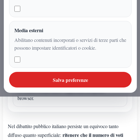
Media esterni
AUDIO ARTICOLO
Abilitano contenuti incorporati o servizi di terze parti che
Ascolta o avvia la sintesi
possono impostare identificatori o cookie.
Se l'articolo non ha un audio dedicato puoi avviare la
lettura sintetica dal browser.
Sintesi vocale browser
Salva preferenze
La sintesi vocale non e' supportata da questo
browser.
Nel dibattito pubblico italiano persiste un equivoco tanto
ritenere che il numero di voti
diffuso quanto superficiale: