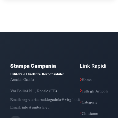
Stampa Campania
Link Rapidi
Editore e Direttore Responsabile
:
Arnaldo Gadola
Home
Via Bellini N.1, Recale (CE)
Tutti gli Articoli
Email:
segreteriaarnaldogadola@virgilio.it
Categorie
Email: info@unitesla.eu
Chi siamo