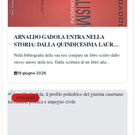
ARNALDO GADOLA ENTRA NELLA
STORIA: DALLA QUINDICESIMA LAUREA
AD UN SUO LIBRO NELLA BIBLIOGRAFIA
Nella bibliografia della sua tesi compare un libro scritto dallo
DELL'ULTIMA TESI
stesso autore della tesi. Dalla scrittura di un libro alla
citazione nella propria tesi universitaria: un percorso
19 giugno 2026
straordinario che unisce conoscenza, esperienza e
determinazione
ATTUALITÀ