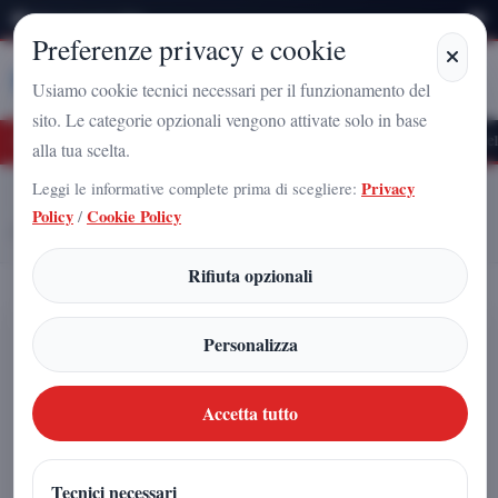
Sabato 8 Agosto 2026
Preferenze privacy e cookie
Stampa
Campania
Usiamo cookie tecnici necessari per il funzionamento del
sito. Le categorie opzionali vengono attivate solo in base
 Futuro Nazionale a Caserta: l'uomo che sta costruendo il radicamento del movimen
alla tua scelta.
Leggi le informative complete prima di scegliere:
Privacy
Home
Articoli
Policy
/
Cookie Policy
Candidato e consenso: il peso determinante della struttura partitica
Rifiuta opzionali
Candidato e consenso: il peso
Personalizza
determinante della struttura partitica
Accetta tutto
Redazione
|
12 febbraio 2026
Tecnici necessari