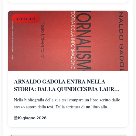
ATTUALITÀ
ARNALDO GADOLA ENTRA NELLA
STORIA: DALLA QUINDICESIMA LAUREA
AD UN SUO LIBRO NELLA BIBLIOGRAFIA
Nella bibliografia della sua tesi compare un libro scritto dallo
DELL'ULTIMA TESI
stesso autore della tesi. Dalla scrittura di un libro alla
citazione nella propria tesi universitaria: un percorso
19 giugno 2026
straordinario che unisce conoscenza, esperienza e
determinazione