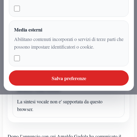
messaggi di stima e riconoscenza da
parte di cittadini, amici e sostenitori.
Media esterni
Abilitano contenuti incorporati o servizi di terze parti che
AUDIO ARTICOLO
possono impostare identificatori o cookie.
Ascolta o avvia la sintesi
Se l'articolo non ha un audio dedicato puoi avviare la
lettura sintetica dal browser.
Salva preferenze
Sintesi vocale browser
La sintesi vocale non e' supportata da questo
browser.
Dopo l’annuncio con cui Arnaldo Gadola ha comunicato il