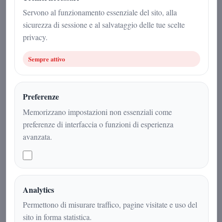
28 dicembre 2025
Servono al funzionamento essenziale del sito, alla
sicurezza di sessione e al salvataggio delle tue scelte
Attualità
|
2
min
|
privacy.
Sempre attivo
Preferenze
Memorizzano impostazioni non essenziali come
preferenze di interfaccia o funzioni di esperienza
avanzata.
Dopo l’annuncio con cui Arnaldo
Analytics
Gadola ha comunicato il proprio ritiro
Permettono di misurare traffico, pagine visitate e uso del
dalla politica, sono giunti numerosi
sito in forma statistica.