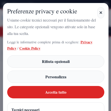
Giovedì 6 Agosto 2026
Preferenze privacy e cookie
Stampa
Campania
Usiamo cookie tecnici necessari per il funzionamento del
sito. Le categorie opzionali vengono attivate solo in base
uturo Nazionale a Caserta: l'uomo che sta costruendo il radicamento del movimento
alla tua scelta.
Leggi le informative complete prima di scegliere:
Privacy
Home
Articoli
Policy
/
Cookie Policy
Arnaldo Gadola, lascia la politica: tanti attestati di stima, ma nessun
ripensamento
Rifiuta opzionali
Arnaldo Gadola, lascia la politica:
Personalizza
tanti attestati di stima, ma nessun
ripensamento
Accetta tutto
Redazione
|
Tecnici necessari