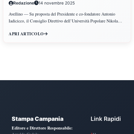
Redazione
14 novembre 2025
POLITICHE, PSICOLOGIA, SCIENZE UMANE,
FILOSOFIA E PEDAGOGIA
Avellino — Su proposta del Presidente e co-fondatore Antonio
Iadicicco, il Consiglio Direttivo dell’Università Popolare Nikola
Tesla ha istituito il Polo di Scienze Umane e Sociali, articolato nei
APRI ARTICOLO
Dipartimenti di Scienze Giuridiche ed Economiche, Scienze
Politiche, Psicologia, Scienze Umane, Filosofia e Pedagogia.
Stampa Campania
Link Rapidi
Editore e Direttore Responsabile
: