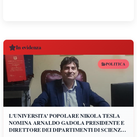
In evidenza
POLITICA
L'UNIVERSITA’ POPOLARE NIKOLA TESLA
NOMINA ARNALDO GADOLA PRESIDENTE E
DIRETTORE DEI DIPARTIMENTI DI SCIENZE
GIURIDICHE, ECONOMICHE, SCIENZE