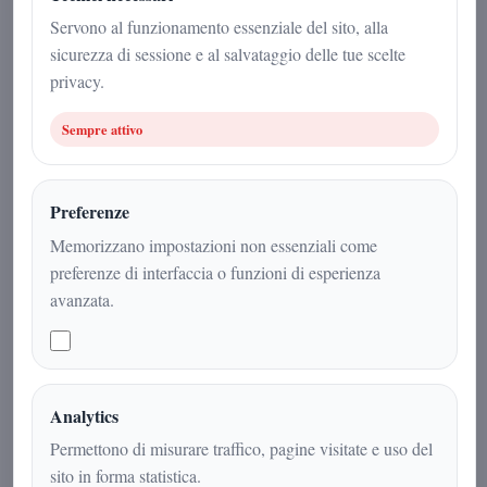
Servono al funzionamento essenziale del sito, alla
Redazione
|
sicurezza di sessione e al salvataggio delle tue scelte
3 dicembre 2025
privacy.
Cultura
|
2
min
|
Sempre attivo
Preferenze
Memorizzano impostazioni non essenziali come
preferenze di interfaccia o funzioni di esperienza
avanzata.
Analytics
Permettono di misurare traffico, pagine visitate e uso del
Un traguardo straordinario quello
sito in forma statistica.