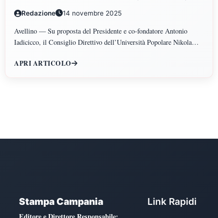
GIURIDICHE, ECONOMICHE, SCIENZE
Redazione
14 novembre 2025
POLITICHE, PSICOLOGIA, SCIENZE UMANE,
FILOSOFIA E PEDAGOGIA
Avellino — Su proposta del Presidente e co-fondatore Antonio
Iadicicco, il Consiglio Direttivo dell’Università Popolare Nikola
Tesla ha istituito il Polo di Scienze Umane e Sociali, articolato nei
APRI ARTICOLO
Dipartimenti di Scienze Giuridiche ed Economiche, Scienze
Politiche, Psicologia, Scienze Umane, Filosofia e Pedagogia.
Stampa Campania
Link Rapidi
Editore e Direttore Responsabile
: