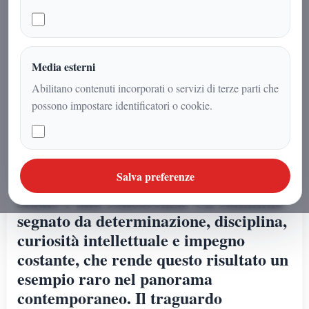
raggiunto oggi da Arnaldo Gadola,
che ha conseguito la sua
quattordicesima laurea,
confermandosi una figura titolata in
Media esterni
ambito accademico a livello
Abilitano contenuti incorporati o servizi di terze parti che
internazionale. Quattordici lauree non
possono impostare identificatori o cookie.
rappresentano soltanto un dato
numerico di assoluto rilievo, ma il
simbolo concreto di una vita
Salva preferenze
interamente dedicata alla cultura, allo
studio e alla conoscenza. Un cammino
segnato da determinazione, disciplina,
curiosità intellettuale e impegno
costante, che rende questo risultato un
esempio raro nel panorama
contemporaneo. Il traguardo