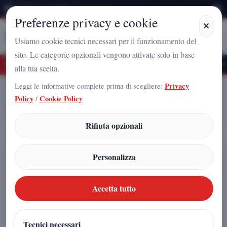
Lunedì 10 Agosto 2026
Preferenze privacy e cookie
Stampa
Campania
Usiamo cookie tecnici necessari per il funzionamento del
sito. Le categorie opzionali vengono attivate solo in base
ro Nazionale a Caserta: l'uomo che sta costruendo il radicamento del movimento s
alla tua scelta.
Leggi le informative complete prima di scegliere:
Privacy
Home
Articoli
Policy
/
Cookie Policy
ARNALDO GADOLA CONQUISTA LA QUATTORDICESIMA
LAUREA: UN PRIMATO CHE PARLA DI CULTURA E DEDIZIONE
Rifiuta opzionali
ARNALDO GADOLA CONQUISTA
Personalizza
LA QUATTORDICESIMA
LAUREA: UN PRIMATO CHE
Accetta tutto
PARLA DI CULTURA E
DEDIZIONE
Tecnici necessari