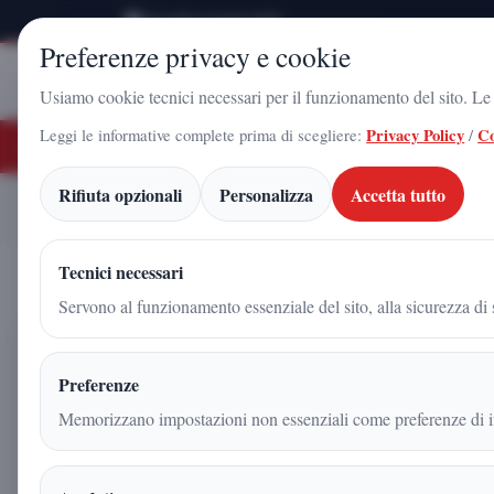
Giovedì 6 Agosto 2026
Preferenze privacy e cookie
Stampa
Campania
Usiamo cookie tecnici necessari per il funzionamento del sito. Le c
Leggi le informative complete prima di scegliere:
Privacy Policy
/
Co
ULTIME NOTIZIE
 Gadola, il volto di Futuro Nazionale a Caserta: l'uomo che sta costruendo il 
Rifiuta opzionali
Personalizza
Accetta tutto
Allegri, l’allenatore che
Home
Articoli
Tecnici necessari
Servono al funzionamento essenziale del sito, alla sicurezza di s
Allegri, l’allenatore che sta 
Preferenze
Champions League
Memorizzano impostazioni non essenziali come preferenze di in
Redazione
|