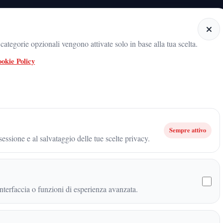
Home
Categorie
Articoli
Notiziario audio
ategorie opzionali vengono attivate solo in base alla tua scelta.
okie Policy
radicamento del movimento sul territorio
ARNALDO GADOLA, UN NOME 
 sta riportando il Milan in Champions League
Sempre attivo
essione e al salvataggio delle tue scelte privacy.
riportando il Milan in
terfaccia o funzioni di esperienza avanzata.