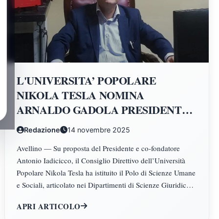
L'UNIVERSITA’ POPOLARE
NIKOLA TESLA NOMINA
ARNALDO GADOLA PRESIDENTE
E DIRETTORE DEI DIPARTIMENTI
Redazione
14 novembre 2025
DI SCIENZE GIURIDICHE,
Avellino — Su proposta del Presidente e co-fondatore
ECONOMICHE, SCIENZE
Antonio Iadicicco, il Consiglio Direttivo dell’Università
POLITICHE, PSICOLOGIA,
Popolare Nikola Tesla ha istituito il Polo di Scienze Umane
SCIENZE UMANE, FILOSOFIA E
e Sociali, articolato nei Dipartimenti di Scienze Giuridiche
PEDAGOGIA
ed Economiche, Scienze Politiche, Psicologia, Scienze
APRI ARTICOLO
Umane, Filosofia e Pedagogia.