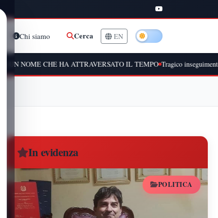
Cerca
Chi siamo
EN
CHE HA ATTRAVERSATO IL TEMPO
Tragico inseguimento a Peschiera Bo
In evidenza
POLITICA