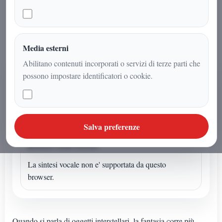
interstellare trasportare microsonde
invisibili?
Media esterni
Abilitano contenuti incorporati o servizi di terze parti che
AUDIO ARTICOLO
possono impostare identificatori o cookie.
Ascolta o avvia la sintesi
Se l'articolo non ha un audio dedicato puoi avviare la
lettura sintetica dal browser.
Salva preferenze
Sintesi vocale browser
La sintesi vocale non e' supportata da questo
browser.
Quando si parla di oggetti interstellari, la fantasia corre più