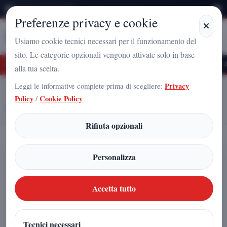
Domenica 9 Agosto 2026
Preferenze privacy e cookie
Stampa
Campania
Usiamo cookie tecnici necessari per il funzionamento del
sito. Le categorie opzionali vengono attivate solo in base
uro Nazionale a Caserta: l'uomo che sta costruendo il radicamento del movimento 
alla tua scelta.
Leggi le informative complete prima di scegliere:
Privacy
Home
Articoli
Policy
/
Cookie Policy
3I/ATLAS e l’anti-coda: non un’astronave, ma un “vettore” con
microsonde?
Rifiuta opzionali
3I/ATLAS e l’anti-coda: non
Personalizza
un’astronave, ma un “vettore” con
microsonde?
Accetta tutto
Redazione
|
Tecnici necessari