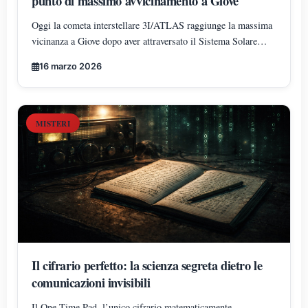
punto di massimo avvicinamento a Giove
Oggi la cometa interstellare 3I/ATLAS raggiunge la massima
vicinanza a Giove dopo aver attraversato il Sistema Solare
lungo una traiettoria insolita che ha incrociato Marte, Venere e
16 marzo 2026
la regione dell’orbita terrestre vicino al solstizio d’inverno.
MISTERI
Il cifrario perfetto: la scienza segreta dietro le
comunicazioni invisibili
Il One-Time Pad, l’unico cifrario matematicamente