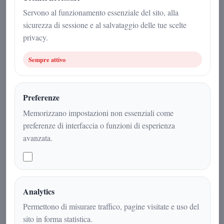
29 dicembre 2025
Servono al funzionamento essenziale del sito, alla
sicurezza di sessione e al salvataggio delle tue scelte
Misteri
|
4
min
|
privacy.
Sempre attivo
Preferenze
Memorizzano impostazioni non essenziali come
preferenze di interfaccia o funzioni di esperienza
avanzata.
Le anomalie di 3I/ATLAS spiegate
Analytics
dalla fisica cometaria, ma con una
Permettono di misurare traffico, pagine visitate e uso del
domanda aperta: può una cometa
sito in forma statistica.