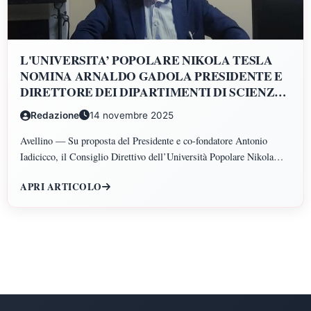
L'UNIVERSITA’ POPOLARE NIKOLA TESLA
NOMINA ARNALDO GADOLA PRESIDENTE E
DIRETTORE DEI DIPARTIMENTI DI SCIENZE
GIURIDICHE, ECONOMICHE, SCIENZE
Redazione
14 novembre 2025
POLITICHE, PSICOLOGIA, SCIENZE UMANE,
FILOSOFIA E PEDAGOGIA
Avellino — Su proposta del Presidente e co-fondatore Antonio
Iadicicco, il Consiglio Direttivo dell’Università Popolare Nikola
Tesla ha istituito il Polo di Scienze Umane e Sociali, articolato nei
APRI ARTICOLO
Dipartimenti di Scienze Giuridiche ed Economiche, Scienze
Politiche, Psicologia, Scienze Umane, Filosofia e Pedagogia.